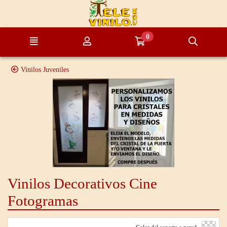
Ir al contenido principal de la página
0
Menú
Mi cuenta
Ir a mi compra
Búsque
Vinilos Juveniles
Vinilos Decorativos Cine
Fotogramas