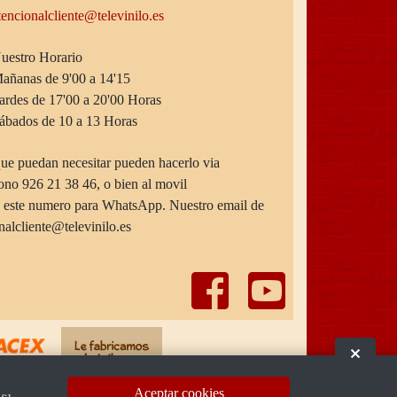
tencionalcliente@televinilo.es
uestro Horario
añanas de 9'00 a 14'15
ardes de 17'00 a 20'00 Horas
ábados de 10 a 13 Horas
que puedan necesitar pueden hacerlo via
fono 926 21 38 46, o bien al movil
o este numero para WhatsApp. Nuestro email de
onalcliente@televinilo.es
Ocult
Aceptar cookies