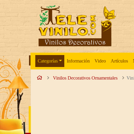
Ir al contenido principal de la página
Categorías
Información
Video
Artículos
Inicio
Vinilos Decorativos Ornamentales
Vin