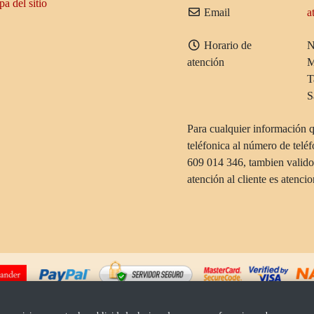
a del sitio
Email
a
Horario de
N
atención
M
T
S
Para cualquier información 
teléfonica al número de telé
609 014 346, tambien valid
atención al cliente es atenci