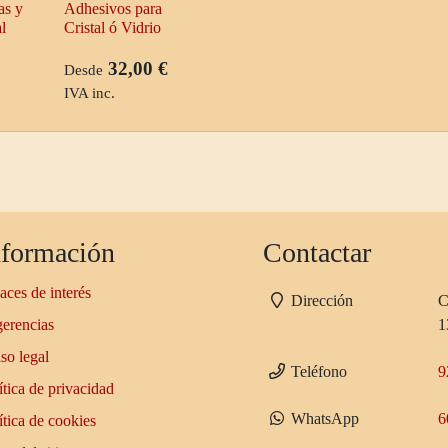
as y
Adhesivos para
l
Cristal ó Vidrio
32,00 €
Desde
IVA inc.
nformación
Contactar
aces de interés
Dirección
C
erencias
1
so legal
Teléfono
9
ítica de privacidad
WhatsApp
6
ítica de cookies