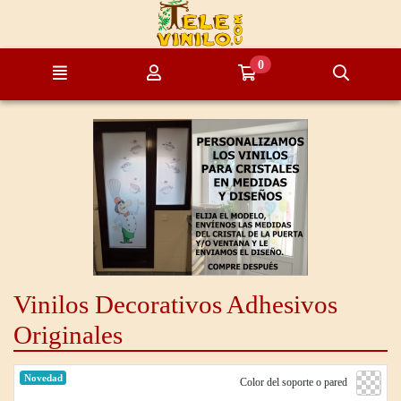
Ir al contenido principal de la página
0
Menú
Mi cuenta
Ir a mi compra
Búsque
Vinilos Decorativos Adhesivos
Originales
Novedad
Color del soporte o pared