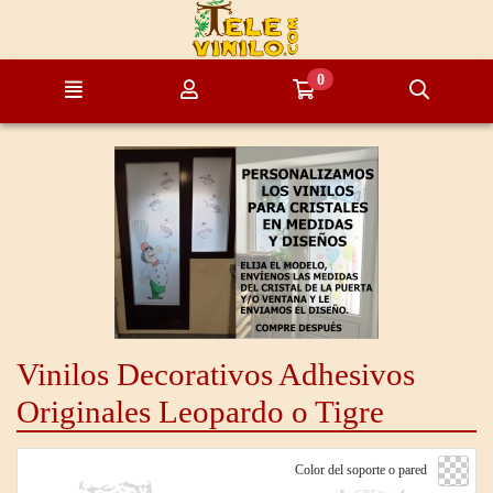
Ir al contenido principal de la página
0
Menú
Mi cuenta
Ir a mi compra
Búsque
Vinilos Decorativos Adhesivos
Originales Leopardo o Tigre
Color del soporte o pared