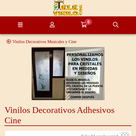
Ir al contenido principal de la página
0
Menú
Mi cuenta
Ir a mi compra
Búsque
Vinilos Decorativos Musicales y Cine
Vinilos Decorativos Adhesivos
Cine