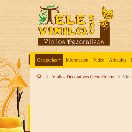
Ir al contenido principal de la página
Categorías
Información
Video
Artículos
Inicio
Vinilos Decorativos Geométricos
Vinil