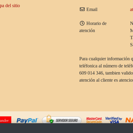
a del sitio
Email
a
Horario de
N
atención
M
T
S
Para cualquier información 
teléfonica al número de telé
609 014 346, tambien valid
atención al cliente es atenci