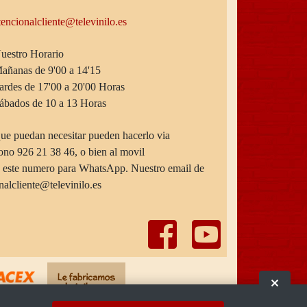
tencionalcliente@televinilo.es
uestro Horario
añanas de 9'00 a 14'15
ardes de 17'00 a 20'00 Horas
ábados de 10 a 13 Horas
que puedan necesitar pueden hacerlo via
fono 926 21 38 46, o bien al movil
o este numero para WhatsApp. Nuestro email de
onalcliente@televinilo.es
Ocult