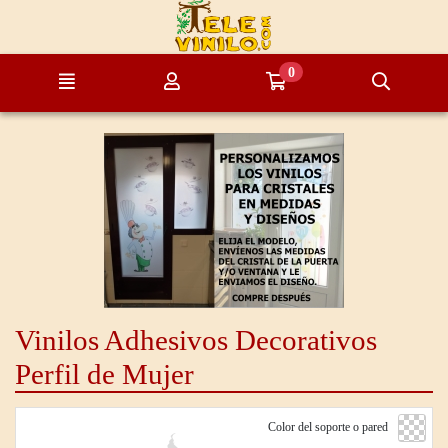
Ir al contenido principal de la página
0
Menú
Mi cuenta
Ir a mi compra
Búsque
Vinilos Adhesivos Decorativos
Perfil de Mujer
Color del soporte o pared