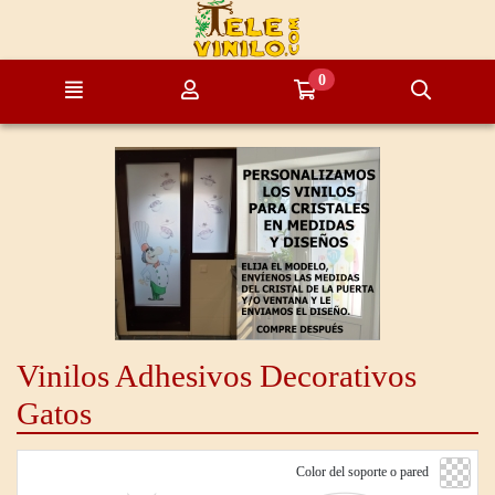
Ir al contenido principal de la página
0
Menú
Mi cuenta
Ir a mi compra
Búsque
Vinilos Adhesivos Decorativos
Gatos
Color del soporte o pared